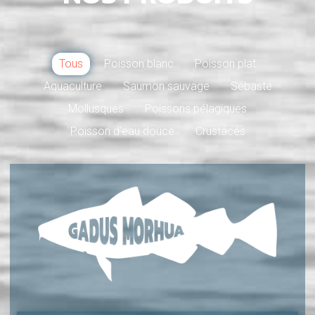
Tous
Poisson blanc
Poisson plat
Aquaculture
Saumon sauvage
Sébaste
Mollusques
Poissons pélagiques
Poisson d'eau douce
Crustacés