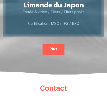
Limande du Japon
Étêtée & vidée / Filets / Filets panés
Certification : MSC / IFS / BRC
Plus
Contact