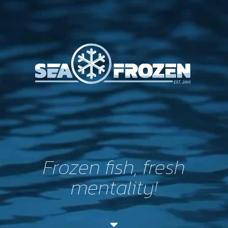
Frozen fish, fresh
mentality!
duc in altum