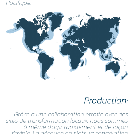
Pacifique.
Production:
Grâce à une collaboration étroite avec des
sites de transformation locaux, nous sommes
à même d'agir rapidement et de façon
flexible. La découpe en filets, la congélation